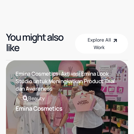
You might also
Explore All
like
Work
Explore All Work
Emina Cosmetics: Aktivasi Emina Look
Studio untuk Meningkatkan Product Trial
dan Awareness
Beauty
Emina Cosmetics