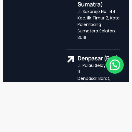
Sumatra)
Jl. Sukarejo No. 144
Kec. Ilir Timur 2, Kota
Palembang
Sumatera Selatan –
30111
Denpasar (Bali)
Jl. Pulau Selayar No.
11
Denpasar Barat,
Dauh Puri Kelod
Batam (Riau
Islands)
Bengkong Indah
Bawah, Jl Singosari