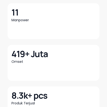
11
Manpower
419+ Juta
Omset
8.3k+ pcs
Produk Terjual