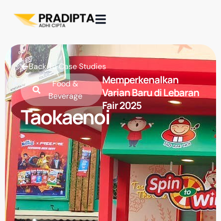
Back To Case Studies
Memperkenalkan
Food &
Varian Baru di Lebaran
Beverage
Fair 2025
Taokaenoi