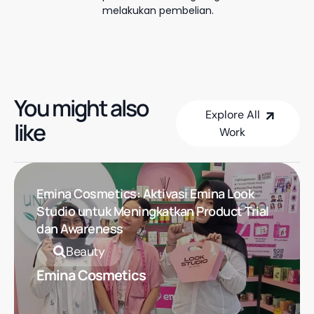
melakukan pembelian.
You might also
Explore All
like
Work
Explore All Work
Emina Cosmetics: Aktivasi Emina Look
Studio untuk Meningkatkan Product Trial
dan Awareness
Beauty
Emina Cosmetics