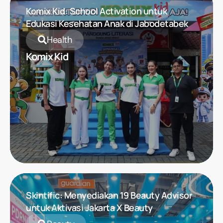
Komix Kid: School Activation untuk
Edukasi Kesehatan Anak di Jabodetabek
Health
Komix Kid
Skintific: Menyediakan 19 Beauty Advisor
untuk Aktivasi Jakarta X Beauty