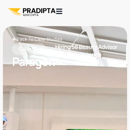
Back To Case Studies
Hiring 58 Beauty Advisor
Beauty
di Beauty Science
Paragon
Technology 2026