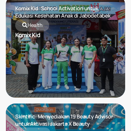
Komix Kid: School Activation untuk
Edukasi Kesehatan Anak di Jabodetabek
Health
Komix Kid
Skintific: Menyediakan 19 Beauty Advisor
untuk Aktivasi Jakarta X Beauty