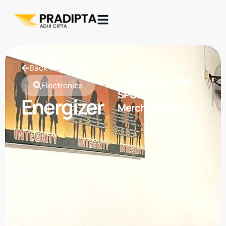
Back To Case Studies
Project Nasional
Electronics
SPG &
Energizer
Merchandiser