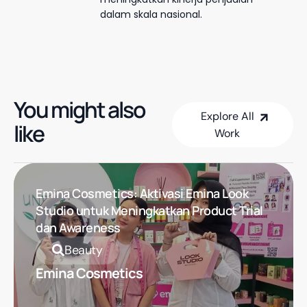
dalam skala nasional.
You might also
Explore All
like
Work
Explore All Work
Emina Cosmetics: Aktivasi Emina Look
Studio untuk Meningkatkan Product Trial
dan Awareness
Beauty
Emina Cosmetics