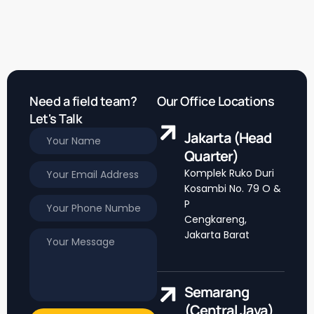
Need a field team?
Our Office Locations
Let's Talk
Jakarta (Head
Quarter)
Komplek Ruko Duri
Kosambi No. 79 O &
P
Cengkareng,
Jakarta Barat
Semarang
(Central Java)