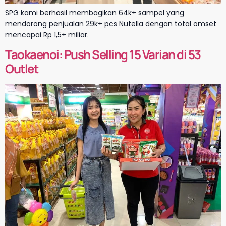
SPG kami berhasil membagikan 64k+ sampel yang
mendorong penjualan 29k+ pcs Nutella dengan total omset
mencapai Rp 1,5+ miliar.
Taokaenoi: Push Selling 15 Varian di 53
Outlet