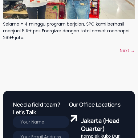
Selama ± 4 minggu program berjalan, SPG kami berhasil
menjual 8.1k+ pcs Energizer dengan total omset mencapai
269+ juta.
Next
→
Need a field team?
Our Office Locations
Let's Talk
Jakarta (Head
Quarter)
Komplek Ruko Duri