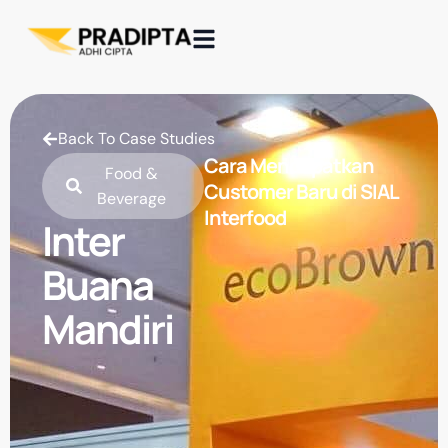
Back To Case Studies
Cara Mendapatkan
Food &
Customer Baru di SIAL
Beverage
Interfood
Inter
Buana
Mandiri