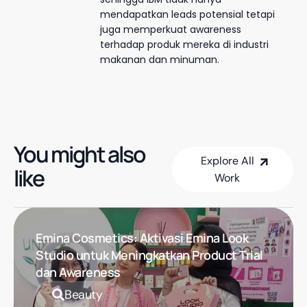
mendapatkan leads potensial tetapi
juga memperkuat awareness
terhadap produk mereka di industri
makanan dan minuman.
You might also
Explore All
like
Work
Explore All Work
Emina Cosmetics: Aktivasi Emina Look
Studio untuk Meningkatkan Product Trial
dan Awareness
Beauty