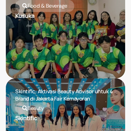
Food & Beverage
Kusuka
Skintific: Aktivasi Beauty Advisor untuk 4
Brand di Jakarta Fair Kemayoran
Beauty
Skintific