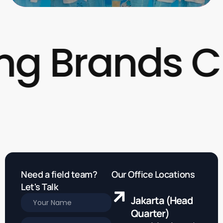
 Brands Clo
Need a field team?
Our Office Locations
Let's Talk
Jakarta (Head
Quarter)