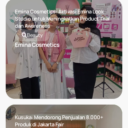
Explore All Work
Emina Cosmetics: Aktivasi Emina Look
Studio untuk Meningkatkan Product Trial
dan Awareness
Beauty
Emina Cosmetics
Kusuka: Mendorong Penjualan 8.000+
Produk di Jakarta Fair