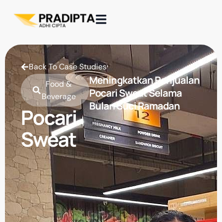
Back To Case Studies
Meningkatkan Penjualan
Food &
Pocari Sweat Selama
Beverage
Bulan Suci Ramadan
Pocari
Sweat